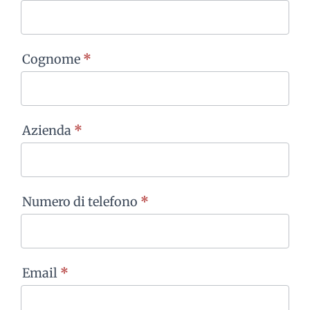
con
noi
-
Cognome
*
NOLEGGIO
Azienda
*
Numero di telefono
*
Email
*