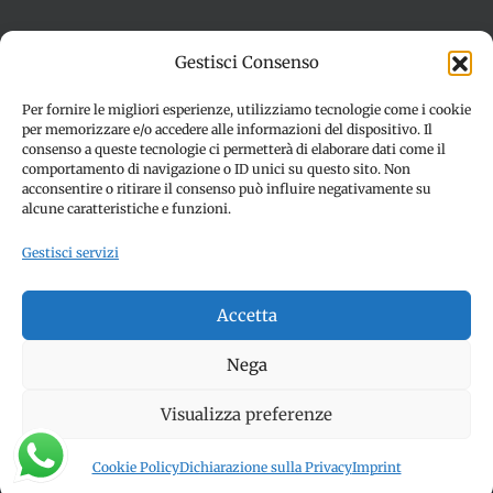
Termini e condizioni
Cookie Policy (UE)
Gestisci Consenso
Imprint
Dichiarazione sulla Privacy (UE)
Disconoscimento
Per fornire le migliori esperienze, utilizziamo tecnologie come i cookie
per memorizzare e/o accedere alle informazioni del dispositivo. Il
consenso a queste tecnologie ci permetterà di elaborare dati come il
comportamento di navigazione o ID unici su questo sito. Non
acconsentire o ritirare il consenso può influire negativamente su
alcune caratteristiche e funzioni.
Gestisci servizi
© Copyright 2012 -
2026 | SPETTACOLI EVENTI - CIVITANOVA
Accetta
MARCHE (MC) - Partita iva: 01907890436 | ALL RIGHTS
RESERVED | Made with ❤️ by
Jayconsulting.it
Nega
Visualizza preferenze
Facebook
Instagram
YouTube
Cookie Policy
Dichiarazione sulla Privacy
Imprint