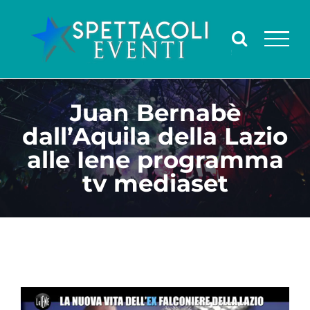
Salta
al
contenuto
Juan Bernabè
dall’Aquila della Lazio
alle Iene programma
tv mediaset
Ingrandisci