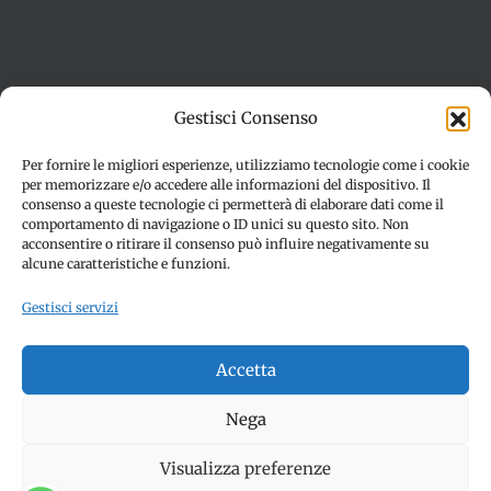
Termini e condizioni
Cookie Policy (UE)
Gestisci Consenso
Imprint
Dichiarazione sulla Privacy (UE)
Disconoscimento
Per fornire le migliori esperienze, utilizziamo tecnologie come i cookie
per memorizzare e/o accedere alle informazioni del dispositivo. Il
consenso a queste tecnologie ci permetterà di elaborare dati come il
comportamento di navigazione o ID unici su questo sito. Non
acconsentire o ritirare il consenso può influire negativamente su
alcune caratteristiche e funzioni.
Gestisci servizi
© Copyright 2012 -
2026 | SPETTACOLI EVENTI - CIVITANOVA
Accetta
MARCHE (MC) - Partita iva: 01907890436 | ALL RIGHTS
RESERVED | Made with ❤️ by
Jayconsulting.it
Nega
Visualizza preferenze