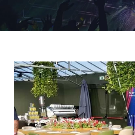
Ingrandisci
immagine