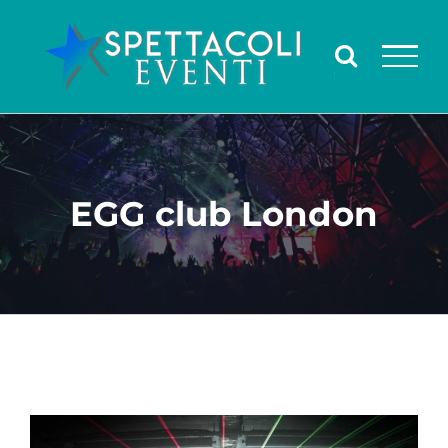
Salta
al
contenuto
EGG club London
Ingrandisci