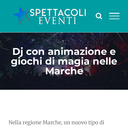
Salta
al
contenuto
Dj con animazione e
giochi di magia nelle
Marche
Nella regione Marche, un nuovo tipo di