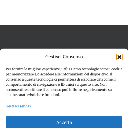
Termini e condizioni
Cookie Policy (UE)
Gestisci Consenso
Imprint
Dichiarazione sulla Privacy (UE)
Disconoscimento
Per fornire le migliori esperienze, utilizziamo tecnologie come i cookie
per memorizzare e/o accedere alle informazioni del dispositivo. Il
consenso a queste tecnologie ci permetterà di elaborare dati come il
comportamento di navigazione o ID unici su questo sito. Non
acconsentire o ritirare il consenso può influire negativamente su
alcune caratteristiche e funzioni.
Gestisci servizi
© Copyright 2012 -
2026 | SPETTACOLI EVENTI - CIVITANOVA
Accetta
MARCHE (MC) - Partita iva: 01907890436 | ALL RIGHTS