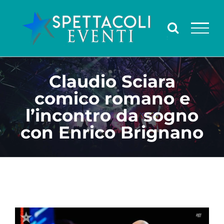
Salta
al
contenuto
Claudio Sciara
comico romano e
l’incontro da sogno
con Enrico Brignano
Ingrandisci