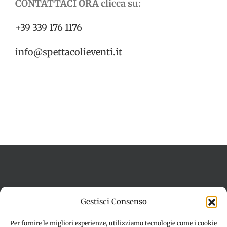
CONTATTACI ORA clicca su:
+39 339 176 1176
info@spettacolieventi.it
Termini e condizioni
Cookie Policy (UE)
Gestisci Consenso
Imprint
Dichiarazione sulla Privacy (UE)
Disconoscimento
Per fornire le migliori esperienze, utilizziamo tecnologie come i cookie