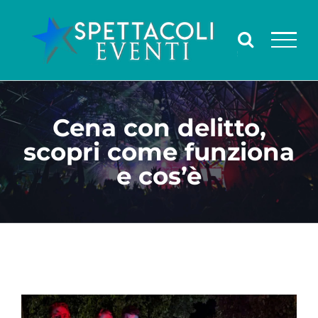
Salta
al
contenuto
Cena con delitto,
scopri come funziona
e cos’è
Ingrandisci