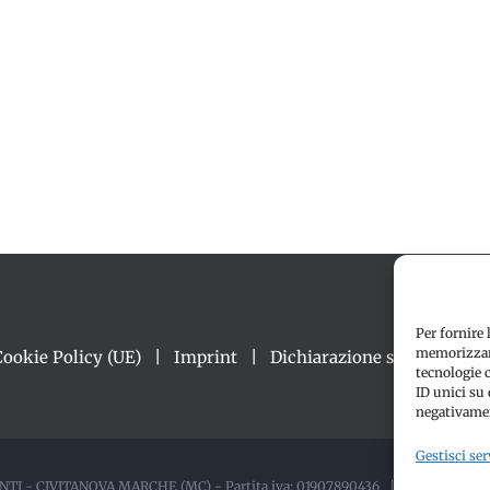
Per fornire 
memorizzare
Cookie Policy (UE)
Imprint
Dichiarazione sulla Privacy
tecnologie 
ID unici su 
negativamen
Gestisci ser
TI - CIVITANOVA MARCHE (MC) - Partita iva: 01907890436 | ALL RIGHTS