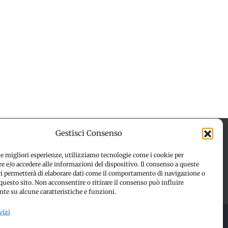
Gestisci Consenso
le migliori esperienze, utilizziamo tecnologie come i cookie per
 e/o accedere alle informazioni del dispositivo. Il consenso a queste
 (UE)
Disconoscimento
ci permetterà di elaborare dati come il comportamento di navigazione o
questo sito. Non acconsentire o ritirare il consenso può influire
te su alcune caratteristiche e funzioni.
vizi
 RESERVED | Made with ❤️ by
Jayconsulting.it