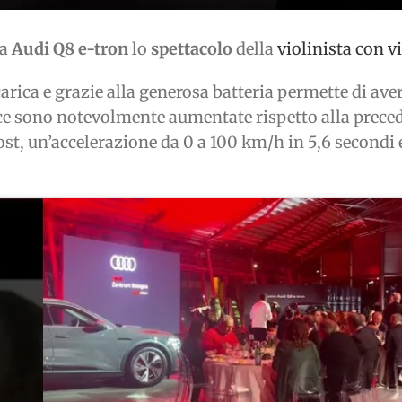
va
Audi Q8 e-tron
lo
spettacolo
della
violinista con v
carica e grazie alla generosa batteria permette di a
 sono notevolmente aumentate rispetto alla preced
t, un’accelerazione da 0 a 100 km/h in 5,6 secondi 